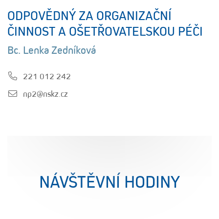
ODPOVĚDNÝ ZA ORGANIZAČNÍ
ČINNOST A OŠETŘOVATELSKOU PÉČI
Bc. Lenka Zedníková
221 012 242
np2@nskz.cz
NÁVŠTĚVNÍ HODINY