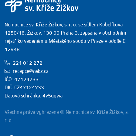
Nemocnice sv. Kříže Žižkov, s. r. o. se sídlem Kubelíkova
1250/16, Žižkov, 130 00 Praha 3, zapsána v obchodním
rejstříku vedeném u Městského soudu v Praze v oddíle C
12948
221 012 272
recepce@nskz.cz
IČO: 47124733
DIČ: CZ47124733
Datová schránka: 4v5yqwa
Všechna práva vyhrazena © Nemocnice sv. Kříže Žižkov, s.
r. o.