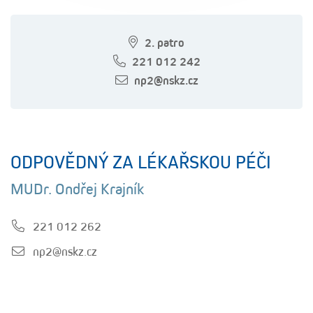
2. patro
221 012 242
np2@nskz.cz
ODPOVĚDNÝ ZA LÉKAŘSKOU PÉČI
MUDr. Ondřej Krajník
221 012 262
np2@nskz.cz