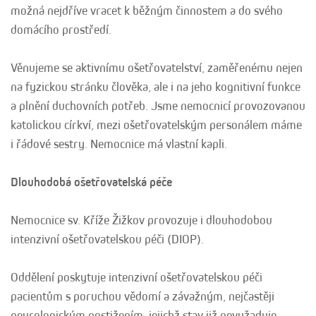
možná nejdříve vracet k běžným činnostem a do svého
domácího prostředí.
Věnujeme se aktivnímu ošetřovatelství, zaměřenému nejen
na fyzickou stránku člověka, ale i na jeho kognitivní funkce
a plnění duchovních potřeb. Jsme nemocnicí provozovanou
katolickou církví, mezi ošetřovatelským personálem máme
i řádové sestry. Nemocnice má vlastní kapli.
Dlouhodobá ošetřovatelská péče
Nemocnice sv. Kříže Žižkov provozuje i dlouhodobou
intenzivní ošetřovatelskou péči (DIOP).
Oddělení poskytuje intenzivní ošetřovatelskou péči
pacientům s poruchou vědomí a závažným, nejčastěji
neurologickým postižením, jejichž stav již nevyžaduje