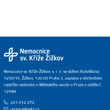
Nemocnice sv. Kříže Žižkov, s. r. o. se sídlem Kubelíkova
1250/16, Žižkov, 130 00 Praha 3, zapsána v obchodním
rejstříku vedeném u Městského soudu v Praze v oddíle C
12948
221 012 272
recepce@nskz.cz