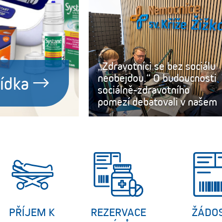
„Zdravotníci se bez sociálu
neobejdou.“ O budoucnosti
péče
sociálně-zdravotního
pomezí debatovali v našem
PŘÍJEM K
REZERVACE
ŽÁDO