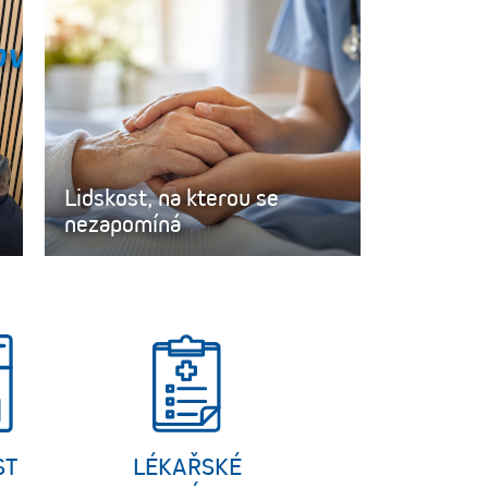
Lidskost, na kterou se
nezapomíná
ST
LÉKAŘSKÉ