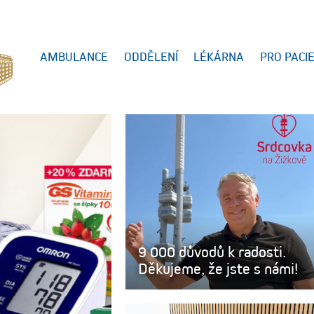
AMBULANCE
ODDĚLENÍ
LÉKÁRNA
PRO PACI
9 000 důvodů k radosti.
Děkujeme, že jste s námi!