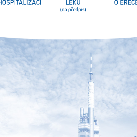
HOSPITALIZACI
LÉKŮ
O EREC
(na předpis)