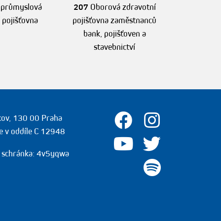
 průmyslová
207
Oborová zdravotní
 pojišťovna
pojišťovna zaměstnanců
bank, pojišťoven a
stavebnictví
žkov, 130 00 Praha
e v oddíle C 12948
 schránka: 4v5yqwa