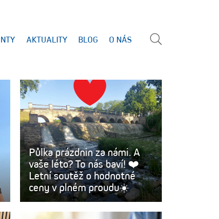
ENTY
AKTUALITY
BLOG
O NÁS
Vyhled
Půlka prázdnin za námi. A
vaše léto? To nás baví! ❤️
Letní soutěž o hodnotné
ceny v plném proudu☀️