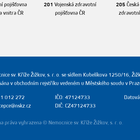
í pojišťovna
201
Vojenská zdravotní
205
Česká
a vnitra ČR
pojišťovna ČR
zdravotní
ice sv. Kříže Žižkov, s. r. o. se sídlem Kubelíkova 1250/16, Ži
sána v obchodním rejstříku vedeném u Městského soudu v Praz
1 012 272
IČO: 47124733
Datová
cepce@nskz.cz
DIČ: CZ47124733
a práva vyhrazena © Nemocnice sv. Kříže Žižkov, s. r. o.