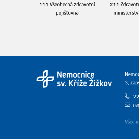
111
Všeobecná zdravotní
211
Zdravotn
pojišťovna
ministerstv
Nemocn
3, zap
22
re
Všechn