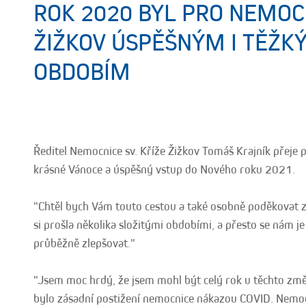
ROK 2020 BYL PRO NEMOC
ŽIŽKOV ÚSPĚŠNÝM I TĚŽK
OBDOBÍM
Ředitel Nemocnice sv. Kříže Žižkov Tomáš Krajník přej
krásné Vánoce a úspěšný vstup do Nového roku 2021.
"Chtěl bych Vám touto cestou a také osobně poděkovat za
si prošla několika složitými obdobími, a přesto se nám je
průběžně zlepšovat."
"Jsem moc hrdý, že jsem mohl být celý rok u těchto změn 
bylo zásadní postižení nemocnice nákazou COVID. Nemoc