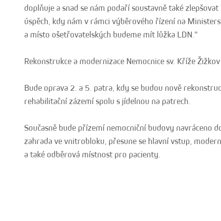
doplňuje a snad se nám podaří soustavně také zlepšovat 
úspěch, kdy nám v rámci výběrového řízení na Ministerstv
a místo ošetřovatelských budeme mít lůžka LDN."
Rekonstrukce a modernizace Nemocnice sv. Kříže Žižkov
Bude oprava 2. a 5. patra, kdy se budou nově rekonstruo
rehabilitační zázemí spolu s jídelnou na patrech.
Současně bude přízemí nemocniční budovy navráceno d
zahrada ve vnitrobloku, přesune se hlavní vstup, mode
a také odběrová místnost pro pacienty.