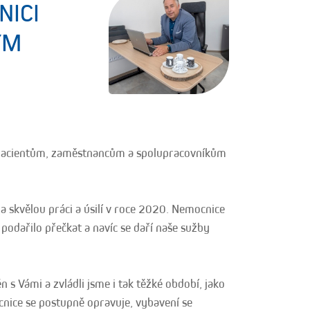
NICI
ÝM
e pacientům, zaměstnancům a spolupracovníkům
 skvělou práci a úsilí v roce 2020. Nemocnice
 podařilo přečkat a navíc se daří naše sužby
s Vámi a zvládli jsme i tak těžké období, jako
nice se postupně opravuje, vybavení se