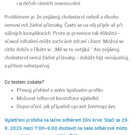
i srdečně-cévních onemocnění.
Problémem je, že zvýšený cholesterol nebolí a dlouho
nemusí mít žádné příznaky. Často se na něj přijde až při
vážných komplikacích. Proto je prevence tak důležitá –
včasné odhalení může zachránit zdraví i život. Možná se
cítíte dobře a říkáte si: „Mě se to netýká.“ Ale zvýšený
cholesterol nemá žádné příznaky – dokáže být nenápadný,
a přitom nebezpečný.
Co testem získáte?
Přesný přehled o svém lipidovém profilu.
Možnost odborné konzultace výsledků.
Doporučení, jak případně upravit životosprávu.
Vyšetření probíhá na lačno odběrem žilní krve. Stačí se 29.
9. 2025 mezi 7:00–9:00 dostavit na naše odběrové místo