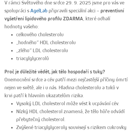
V rámci Světového dne srdce 29. 9. 2025 jsme pro vás ve
spolupráci s
AgelLab
připravili speciální akci –
preventivní
vyšetření lipidového profilu ZDARMA
, které odhalí
hodnoty vašeho:
celkového cholesterolu
„hodného“ HDL cholesterolu
„zlého“ LDL cholesterolu
triacylglycerolů
Proč je důležité vědět, jak tělo hospodaří s tuky?
Onemocnění srdce a cév patří mezi nejčastější příčiny úmrtí
nejen ve světě, ale i u nás. Hladina cholesterolu a tuků v
krvi patří k hlavním ukazatelům rizika.
Vysoký LDL cholesterol může vést k ucpávání cév.
Nízký HDL cholesterol znamená, že tělo hůře odvádí
přebytečný cholesterol.
Zvýšené triacylglyceroly souvisejí s rizikem cukrovky