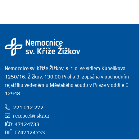
Nemocnice sv. Kříže Žižkov, s. r. o. se sídlem Kubelíkova
1250/16, Žižkov, 130 00 Praha 3, zapsána v obchodním
rejstříku vedeném u Městského soudu v Praze v oddíle C
12948
221 012 272
recepce@nskz.cz
IČO: 47124733
DIČ: CZ47124733