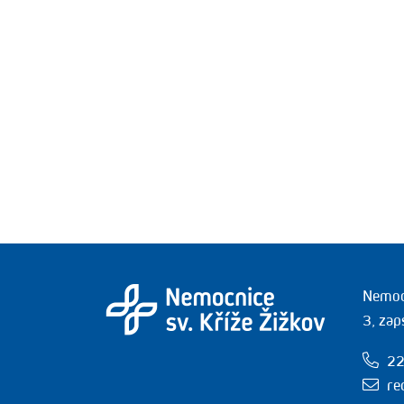
Nemocn
3, zap
22
re