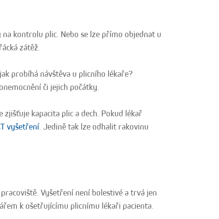
 na kontrolu plic. Nebo se lze přímo objednat u
řácká zátěž.
 jak probíhá návštěva u plicního lékaře?
onemocnění či jejich počátky.
e zjišťuje kapacita plic a dech. Pokud lékař
T vyšetření
. Jedině tak lze odhalit rakovinu
racoviště. Vyšetření není bolestivé a trvá jen
ářem k ošetřujícímu plicnímu lékaři pacienta.