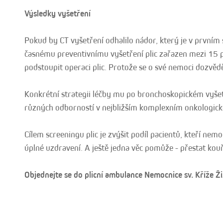
Výsledky vyšetření
Pokud by CT vyšetření odhalilo nádor, který je v prvním s
časnému preventivnímu vyšetření plic zařazen mezi 15 
podstoupit operaci plic. Protože se o své nemoci dozvědě
Konkrétní strategii léčby mu po bronchoskopickém vyšet
různých odborností v nejbližším komplexním onkologick
Cílem screeningu plic je zvýšit podíl pacientů, kteří nemoc
úplné uzdravení. A ještě jedna věc pomůže - přestat kouř
Objednejte se do plicní ambulance Nemocnice sv. Kříže Ž