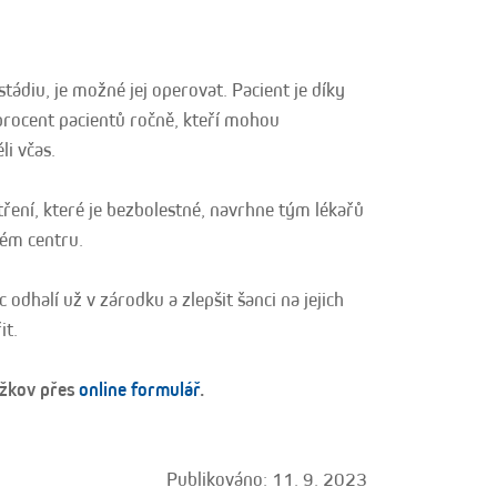
tádiu, je možné jej operovat. Pacient je díky
procent pacientů ročně, kteří mohou
li včas.
ření, které je bezbolestné, navrhne tým lékařů
ém centru.
 odhalí už v zárodku a zlepšit šanci na jejich
it.
ižkov přes
online formulář
.
Publikováno: 11. 9. 2023