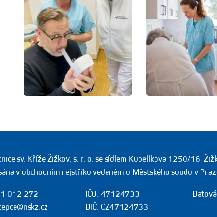
ice sv. Kříže Žižkov, s. r. o. se sídlem Kubelíkova 1250/16, Ži
sána v obchodním rejstříku vedeném u Městského soudu v Praz
1 012 272
IČO: 47124733
Datová
cepce@nskz.cz
DIČ: CZ47124733