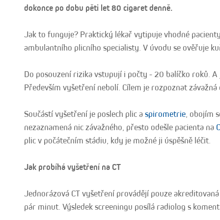
dokonce po dobu pěti let 80 cigaret denně.
Jak to funguje? Praktický lékař vytipuje vhodné pacienty
ambulantního plicního specialisty. V úvodu se ověřuje ku
Do posouzení rizika vstupují i počty - 20 balíčko roků. A
Především vyšetření nebolí. Cílem je rozpoznat závažná 
Součástí vyšetření je poslech plic a
spirometrie
, obojím s
nezaznamená nic závažného, přesto odešle pacienta na
C
plic v počátečním stádiu, kdy je možné ji úspěšně léčit.
Jak probíhá vyšetření na CT
Jednorázová CT vyšetření provádějí pouze akreditovaná p
pár minut. Výsledek screeningu posílá radiolog s koment