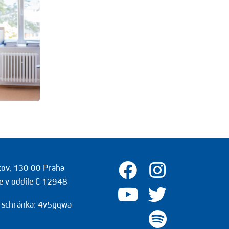
žkov, 130 00 Praha
e v oddíle C 12948
 schránka: 4v5yqwa