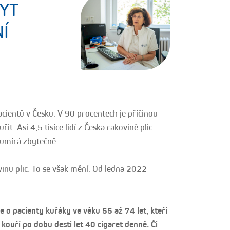
YT
Í
acientů v Česku. V 90 procentech je příčinou
it. Asi 4,5 tisíce lidí z Česka rakovině plic
h umírá zbytečně.
ovinu plic. To se však mění. Od ledna 2022
Jde o pacienty kuřáky ve věku 55 až 74 let, kteří
kouří po dobu desti let 40 cigaret denně. Či