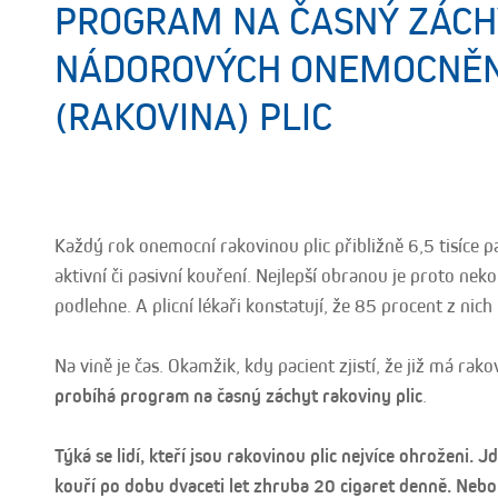
PROGRAM NA ČASNÝ ZÁCH
NÁDOROVÝCH ONEMOCNĚN
(RAKOVINA) PLIC
Každý rok onemocní rakovinou plic přibližně 6,5 tisíce p
aktivní či pasivní kouření. Nejlepší obranou je proto nekouř
podlehne. A plicní lékaři konstatují, že 85 procent z nic
Na vině je čas. Okamžik, kdy pacient zjistí, že již má rak
probíhá program na časný záchyt rakoviny plic
.
Týká se lidí, kteří jsou rakovinou plic nejvíce ohroženi. 
kouří po dobu dvaceti let zhruba 20 cigaret denně. Nebo 