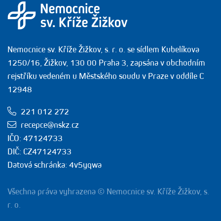
Nemocnice sv. Kříže Žižkov, s. r. o. se sídlem Kubelíkova
1250/16, Žižkov, 130 00 Praha 3, zapsána v obchodním
rejstříku vedeném u Městského soudu v Praze v oddíle C
12948
221 012 272
recepce@nskz.cz
IČO: 47124733
DIČ: CZ47124733
Datová schránka: 4v5yqwa
Všechna práva vyhrazena © Nemocnice sv. Kříže Žižkov, s.
r. o.