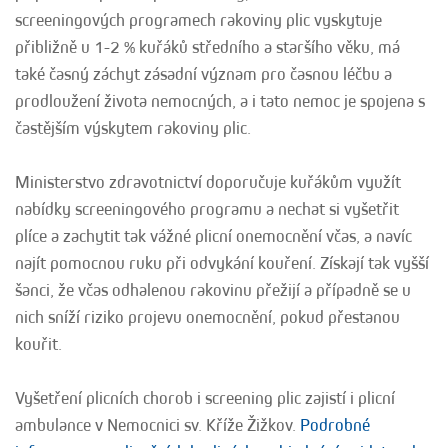
screeningových programech rakoviny plic vyskytuje
přibližně u 1-2 % kuřáků středního a staršího věku, má
také časný záchyt zásadní význam pro časnou léčbu a
prodloužení života nemocných, a i tato nemoc je spojena s
častějším výskytem rakoviny plic.
Ministerstvo zdravotnictví doporučuje kuřákům využít
nabídky screeningového programu a nechat si vyšetřit
plíce a zachytit tak vážné plicní onemocnění včas, a navíc
najít pomocnou ruku při odvykání kouření. Získají tak vyšší
šanci, že včas odhalenou rakovinu přežijí a případně se u
nich sníží riziko projevu onemocnění, pokud přestanou
kouřit.
Vyšetření plicních chorob i screening plic zajistí i plicní
ambulance v Nemocnici sv. Kříže Žižkov.
Podrobné