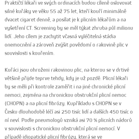
Praktičtí lékaři ve svých ordinacích budou cíleně oslovovat
silné kuřáky ve věku 55 až 75 let, kteří kouří minimálně
dvacet cigaret denně, a posílat je k plicním lékařům a na
vyšetření CT. Screening by se měl týkat zhruba půl milionu
lidí. Jeho cílem je zachytit včasná vyléčitelná stádia
onemocnění a zároveň zvýšit povědomí o rakovině plic v
souvislosti s kouřením.
Kuřáci jsou ohroženi rakovinou plic, na kterou se v drtivé
většině přijde teprve tehdy, kdy je už pozdě. Plicní lékaři
by se měli při kontrole zaměřit i na jiné chronické plicní
nemoci, zejména na chronickou obstrukční plicní nemoc
(CHOPN) a na plicní fibrózy. Kupříkladu s CHOPN se v
Česku dlouhodobě léčí asi 250 tisíc lidí a dalších 450 tisíc o
ní neví. Podle pneumologů vzniká asi 70 % plicních nádorů
v souvislosti s chronickou obstrukční plicní nemocí. V
případě idiopatické plicní fibrózy, která se ve