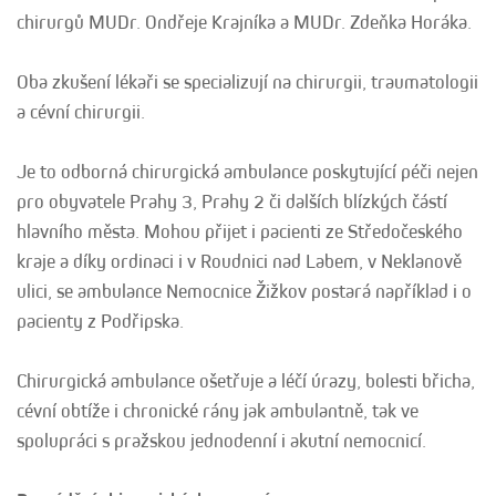
chirurgů MUDr. Ondřeje Krajníka a MUDr. Zdeňka Horáka.
Oba zkušení lékaři se specializují na chirurgii, traumatologii
a cévní chirurgii.
Je to odborná chirurgická ambulance poskytující péči nejen
pro obyvatele Prahy 3, Prahy 2 či dalších blízkých částí
hlavního města. Mohou přijet i pacienti ze Středočeského
kraje a díky ordinaci i v Roudnici nad Labem, v Neklanově
ulici, se ambulance Nemocnice Žižkov postará například i o
pacienty z Podřipska.
Chirurgická ambulance ošetřuje a léčí úrazy, bolesti břicha,
cévní obtíže i chronické rány jak ambulantně, tak ve
spolupráci s pražskou jednodenní i akutní nemocnicí.