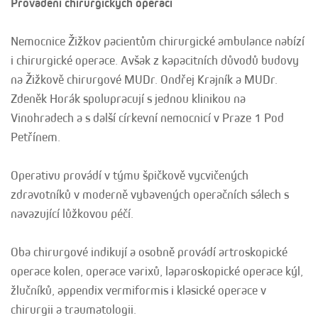
Provádění chirurgických operací
Nemocnice Žižkov pacientům chirurgické ambulance nabízí
i chirurgické operace. Avšak z kapacitních důvodů budovy
na Žižkově chirurgové MUDr. Ondřej Krajník a MUDr.
Zdeněk Horák spolupracují s jednou klinikou na
Vinohradech a s další církevní nemocnicí v Praze 1 Pod
Petřínem.
Operativu provádí v týmu špičkově vycvičených
zdravotníků v moderně vybavených operačních sálech s
navazující lůžkovou péčí.
Oba chirurgové indikují a osobně provádí artroskopické
operace kolen, operace varixů, laparoskopické operace kýl,
žlučníků, appendix vermiformis i klasické operace v
chirurgii a traumatologii.