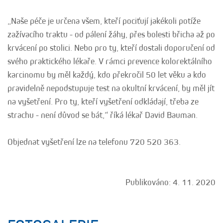
„Naše péče je určena všem, kteří pociťují jakékoli potíže
zažívacího traktu - od pálení žáhy, přes bolesti břicha až po
krvácení po stolici. Nebo pro ty, kteří dostali doporučení od
svého praktického lékaře. V rámci prevence kolorektálního
karcinomu by měl každý, kdo překročil 50 let věku a kdo
pravidelně nepodstupuje test na okultní krvácení, by měl jít
na vyšetření. Pro ty, kteří vyšetření odkládají, třeba ze
strachu - není důvod se bát,“ říká lékař David Bauman.
Objednat vyšetření lze na telefonu 720 520 363.
Publikováno: 4. 11. 2020