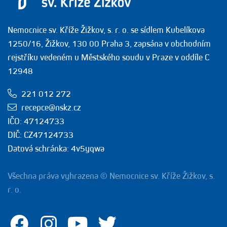
Nemocnice sv. Kříže Žižkov, s. r. o. se sídlem Kubelíkova
1250/16, Žižkov, 130 00 Praha 3, zapsána v obchodním
rejstříku vedeném u Městského soudu v Praze v oddíle C
12948
221 012 272
recepce@nskz.cz
IČO: 47124733
DIČ: CZ47124733
Datová schránka: 4v5yqwa
Všechna práva vyhrazena © Nemocnice sv. Kříže Žižkov, s.
r. o.