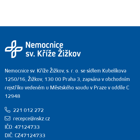
Nemocnice sv. Kříže Žižkov, s. r. o. se sídlem Kubelíkova
1250/16, Žižkov, 130 00 Praha 3, zapsána v obchodním
rejstříku vedeném u Městského soudu v Praze v oddíle C
12948
221 012 272
recepce@nskz.cz
IČO: 47124733
DIČ: CZ47124733