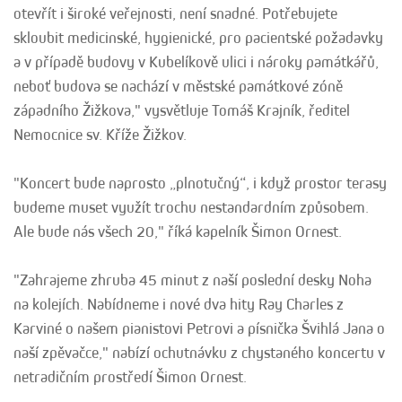
otevřít i široké veřejnosti, není snadné. Potřebujete
skloubit medicinské, hygienické, pro pacientské požadavky
a v případě budovy v Kubelíkově ulici i nároky památkářů,
neboť budova se nachází v městské památkové zóně
západního Žižkova," vysvětluje Tomáš Krajník, ředitel
Nemocnice sv. Kříže Žižkov.
"Koncert bude naprosto „plnotučný“, i když prostor terasy
budeme muset využít trochu nestandardním způsobem.
Ale bude nás všech 20," říká kapelník Šimon Ornest.
"Zahrajeme zhruba 45 minut z naší poslední desky Noha
na kolejích. Nabídneme i nové dva hity Ray Charles z
Karviné o našem pianistovi Petrovi a písnička Švihlá Jana o
naší zpěvačce," nabízí ochutnávku z chystaného koncertu v
netradičním prostředí Šimon Ornest.