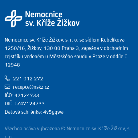
Nemocnice sv. Kříže Žižkov, s. r. o. se sídlem Kubelíkova
1250/16, Žižkov, 130 00 Praha 3, zapsána v obchodním
rejstříku vedeném u Městského soudu v Praze v oddíle C
12948
221 012 272
recepce@nskz.cz
IČO: 47124733
DIČ: CZ47124733
Datová schránka: 4v5yqwa
Všechna práva vyhrazena © Nemocnice sv. Kříže Žižkov, s.
r. o.