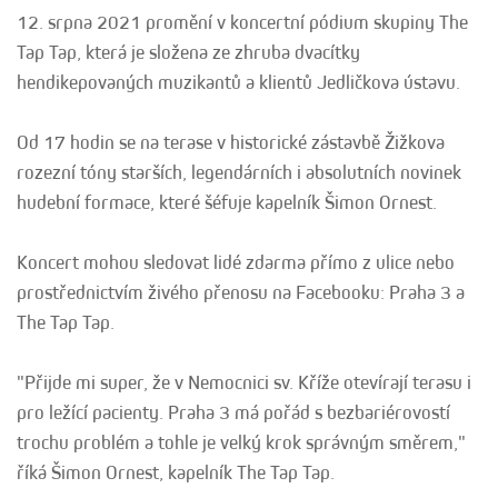
12. srpna 2021 promění v koncertní pódium skupiny The
Tap Tap, která je složena ze zhruba dvacítky
hendikepovaných muzikantů a klientů Jedličkova ústavu.
Od 17 hodin se na terase v historické zástavbě Žižkova
rozezní tóny starších, legendárních i absolutních novinek
hudební formace, které šéfuje kapelník Šimon Ornest.
Koncert mohou sledovat lidé zdarma přímo z ulice nebo
prostřednictvím živého přenosu na Facebooku: Praha 3 a
The Tap Tap.
"Přijde mi super, že v Nemocnici sv. Kříže otevírají terasu i
pro ležící pacienty. Praha 3 má pořád s bezbariérovostí
trochu problém a tohle je velký krok správným směrem,"
říká Šimon Ornest, kapelník The Tap Tap.