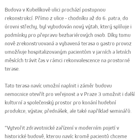
Budova v Kubelíkově ulici prochází postupnou
rekonstrukcí. Přímo z ulice - chodníku až do 6. patra, do
úrovni střechy, byl vybudován nový výtah, který splňuje i
podmínky pro přepravu bezbariérových osob. Díky tomu
nově zrekonstruovaná a vybavená terasa o gastro provoz
umožňuje hospitalizovaným pacientům v jarních a letních
měsících trávit čas v rámci rekonvalescence na prostorné
terase.
Tato terasa navíc umožní naplnit i záměr budovu
nemocnice otevřít pro veřejnost a v Praze 3 umožnit i další
kulturní a společenský prostor pro konání hudební
produkce, výstav, přednášek, ale také například seminářů.
"Vytvořit zdravotnické zařízení v moderním pojetí v
historické budově, kterou navíc kromě pacientů chceme