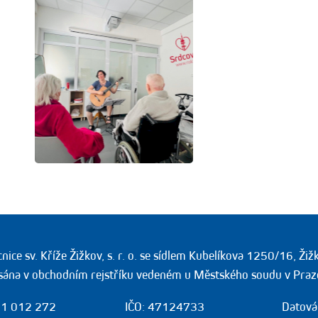
ice sv. Kříže Žižkov, s. r. o. se sídlem Kubelíkova 1250/16, Ži
sána v obchodním rejstříku vedeném u Městského soudu v Praz
1 012 272
IČO: 47124733
Datová