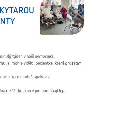
 KYTAROU
ENTY
 minulý týden v naší nemocnici.
mu jej mohla vidět i pacientka, která prozatím
koncerty rozhodně opakovat.
dná o zážitky, které jim pomáhají lépe