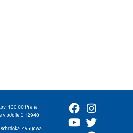
žkov, 130 00 Praha
e v oddíle C 12948
 schránka: 4v5yqwa