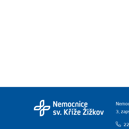
Nemocn
3, zap
22