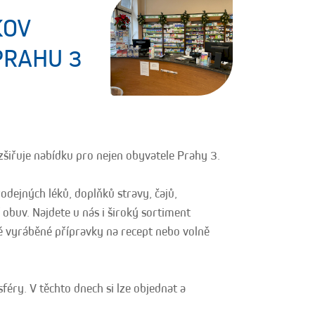
KOV
PRAHU 3
zšiřuje nabídku pro nejen obyvatele Prahy 3.
odejných léků, doplňků stravy, čajů,
 obuv. Najdete u nás i široký sortiment
ě vyráběné přípravky na recept nebo volně
éry. V těchto dnech si lze objednat a