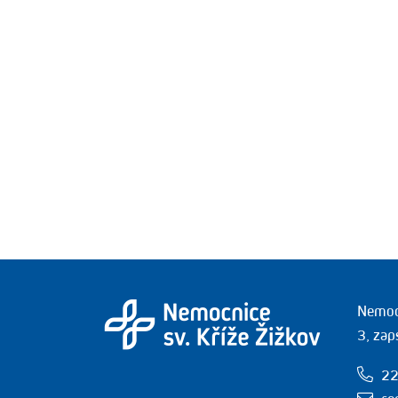
Nemocn
3, zap
22