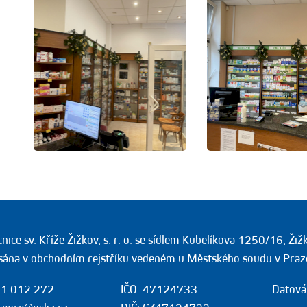
ice sv. Kříže Žižkov, s. r. o. se sídlem Kubelíkova 1250/16, Ži
sána v obchodním rejstříku vedeném u Městského soudu v Praz
1 012 272
IČO: 47124733
Datová