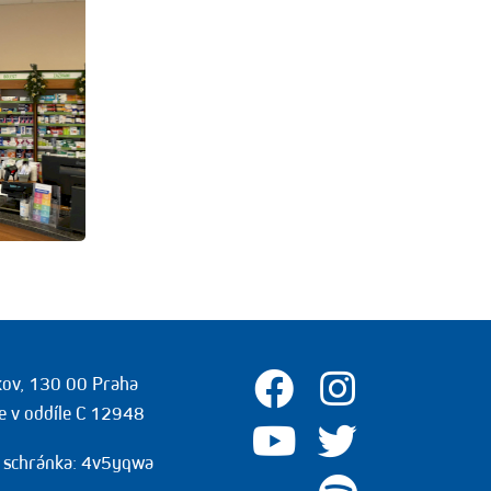
žkov, 130 00 Praha
e v oddíle C 12948
 schránka: 4v5yqwa