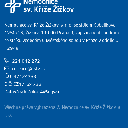
Nemocnice sv. Kříže Žižkov, s. r. o. se sídlem Kubelíkova
1250/16, Žižkov, 130 00 Praha 3, zapsána v obchodním
rejstříku vedeném u Městského soudu v Praze v oddíle C
12948
221 012 272
recepce@nskz.cz
IČO: 47124733
DIČ: CZ47124733
Datová schránka: 4v5yqwa
Všechna práva vyhrazena © Nemocnice sv. Kříže Žižkov, s.
r. o.