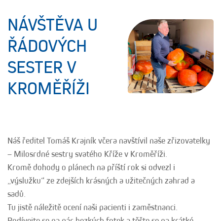
NÁVŠTĚVA U
ŘÁDOVÝCH
SESTER V
KROMĚŘÍŽI
Náš ředitel Tomáš Krajník včera navštívil naše zřizovatelky
– Milosrdné sestry svatého Kříže v Kroměříži.
Kromě dohody o plánech na příští rok si odvezl i
„výslužku“ ze zdejších krásných a užitečných zahrad a
sadů.
Tu jistě náležitě ocení naši pacienti i zaměstnanci.
Podívejte se na pár hezkých fotek a těšte se na krátké