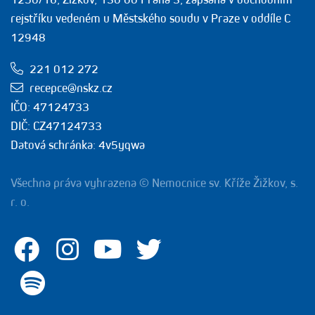
rejstříku vedeném u Městského soudu v Praze v oddíle C
12948
221 012 272
recepce@nskz.cz
IČO: 47124733
DIČ: CZ47124733
Datová schránka: 4v5yqwa
Všechna práva vyhrazena © Nemocnice sv. Kříže Žižkov, s.
r. o.