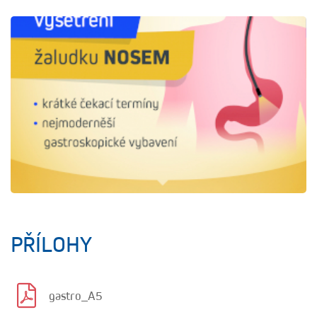
PŘÍLOHY
gastro_A5