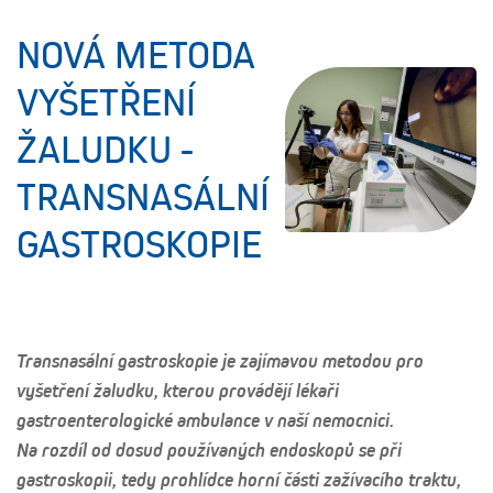
NOVÁ METODA
VYŠETŘENÍ
ŽALUDKU -
TRANSNASÁLNÍ
GASTROSKOPIE
Transnasální gastroskopie je zajímavou metodou pro
vyšetření žaludku, kterou provádějí lékaři
gastroenterologické ambulance v naší nemocnici.
Na rozdíl od dosud používaných endoskopů se při
gastroskopii, tedy prohlídce horní části zažívacího traktu,