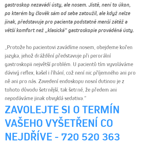
gastroskop nezavádí ústy, ale nosem. Jistě, není to úkon,
po kterém by člověk sám od sebe zatoužil, ale když nelze
jinak, představuje pro pacienta podstatně menší zátěž a
větší komfort než „klasická“ gastroskopie prováděná ústy.
„Protože ho pacientovi zavádíme nosem, obejdeme kořen
jazyka, jehož dráždění představuje při perorální
gastroskopii největší problém. U pacientů tím vyvoláváme
dávivý reflex, kašel i říhání, což není nic příjemného ani pro
ně ani pro nás. Zavedení endoskopu nosní dutinou je z
tohoto důvodu šetrnější, tak šetrné, že předem ani
nepodáváme jinak obvyklá sedativa.“
ZAVOLEJTE SI O TERMÍN
VAŠEHO VYŠETŘENÍ CO
NEJDŘÍVE - 720 520 363