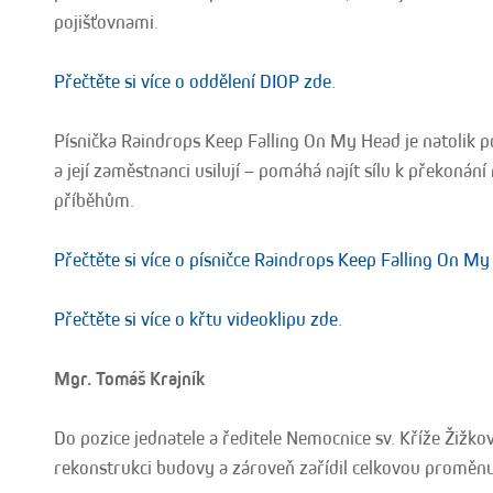
pojišťovnami.
Přečtěte si více o oddělení DIOP zde.
Písnička Raindrops Keep Falling On My Head je natolik po
a její zaměstnanci usilují – pomáhá najít sílu k překonán
příběhům.
Přečtěte si více o písničce Raindrops Keep Falling On My
Přečtěte si více o křtu videoklipu zde.
Mgr. Tomáš Krajník
Do pozice jednatele a ředitele Nemocnice sv. Kříže Žižko
rekonstrukci budovy a zároveň zařídil celkovou proměn