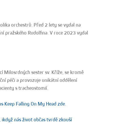
kolika orchestrů. Před 2 lety se vydal na
ní pražského Rudolfina. V roce 2023 vydal
cí Milosrdných sester sv. Kříže, se kromě
ční péči a provozuje unikátní oddělení
acienty s tracheostomií.
rops Keep Falling On My Head zde.
, ikdyž nás život občas tvrdě zkouší