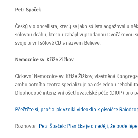
Petr Špaček
Český violoncellista, který se jako sólista angažoval u ně
sólovou dráhu, kterou zahájil vyprodanou Dvořákovou sí
svoje první sólové CD s názvem Believe.
Nemocnice sv. Kříže Žižkov
Církevní Nemocnice sv. Kříže Žižkov, vlastněná Kongrega
ambulantního centra specializuje na následnou rehabilita
Dlouhodobé intenzivní ošetřovatelské péče (DIOP) pro p
Přečtěte si, proč a jak vznikl videoklip k písničce Raind
Rozhovor:
Petr Špaček: Písnička je o naději, že bude lépe