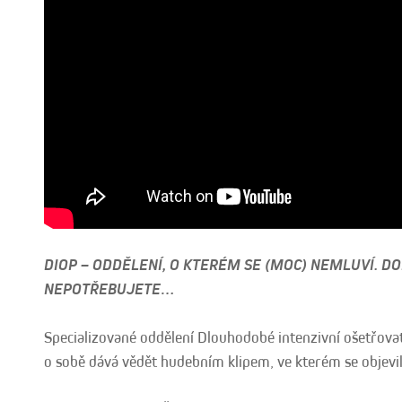
DIOP – ODDĚLENÍ, O KTERÉM SE (MOC) NEMLUVÍ. DO
NEPOTŘEBUJETE…
Specializované oddělení Dlouhodobé intenzivní ošetřovat
o sobě dává vědět hudebním klipem, ve kterém se objevil