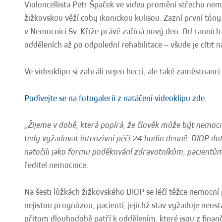
Violoncellista Petr Špaček ve videu promění střechu ne
žižkovskou věží coby ikonickou kulisou. Zazní první tón
v Nemocnici Sv. Kříže právě začíná nový den. Od ranních
odděleních až po odpolední rehabilitace – všude je cítit
Ve videoklipu si zahráli nejen herci, ale také zaměstnanc
Podívejte se na fotogalerii z natáčení videoklipu zde.
„Žijeme v době, která popírá, že člověk může být nemoc
tedy vyžadovat intenzivní péči 24 hodin denně. DIOP dot
natočili jako formu poděkování zdravotníkům, pacientům
ředitel nemocnice.
Na šesti lůžkách žižkovského DIOP se léčí těžce nemocní p
nejistou prognózou, pacienti, jejichž stav vyžaduje neus
přitom dlouhodobě patří k oddělením, které jsou z fina