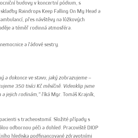
mocniční budovy v koncertní pódium, s
y skladby Raindrops Keep Falling On My Head a
 ambulancí, přes návštěvy na lůžkových
 naděje a téměř rodinná atmosféra.
i nemocnice a řádové sestry.
ný a dokonce ve stavu, jaký zobrazujeme –
ujeme 350 tisíci Kč měsíčně. Videoklip jsme
 a jejich rodinám,”
říká Mgr. Tomáš Krajník,
acienti s tracheostomií. Složité případy s
tálou odbornou péči a dohled. Pracoviště DIOP
nčního hlediska podfinancované zdravotními