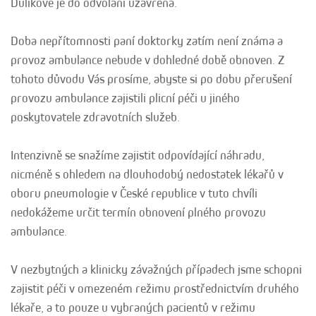
Dulíkové je do odvolání uzavřena.
Doba nepřítomnosti paní doktorky zatím není známa a
provoz ambulance nebude v dohledné době obnoven. Z
tohoto důvodu Vás prosíme, abyste si po dobu přerušení
provozu ambulance zajistili plicní péči u jiného
poskytovatele zdravotních služeb.
Intenzivně se snažíme zajistit odpovídající náhradu,
nicméně s ohledem na dlouhodobý nedostatek lékařů v
oboru pneumologie v České republice v tuto chvíli
nedokážeme určit termín obnovení plného provozu
ambulance.
V nezbytných a klinicky závažných případech jsme schopni
zajistit péči v omezeném režimu prostřednictvím druhého
lékaře, a to pouze u vybraných pacientů v režimu