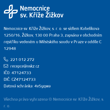
Nemocnice sv. Kříže Žižkov, s. r. o. se sídlem Kubelíkova
1250/16, Žižkov, 130 00 Praha 3, zapsána v obchodním
rejstříku vedeném u Městského soudu v Praze v oddíle C
12948
221 012 272
recepce@nskz.cz
IČO: 47124733
DIČ: CZ47124733
Datová schránka: 4v5yqwa
Všechna práva vyhrazena © Nemocnice sv. Kříže Žižkov, s.
r. o.