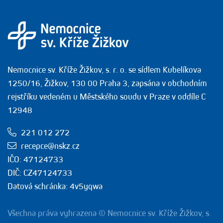
Nemocnice sv. Kříže Žižkov, s. r. o. se sídlem Kubelíkova
1250/16, Žižkov, 130 00 Praha 3, zapsána v obchodním
rejstříku vedeném u Městského soudu v Praze v oddíle C
12948
221 012 272
recepce@nskz.cz
IČO: 47124733
DIČ: CZ47124733
Datová schránka: 4v5yqwa
Všechna práva vyhrazena © Nemocnice sv. Kříže Žižkov, s.