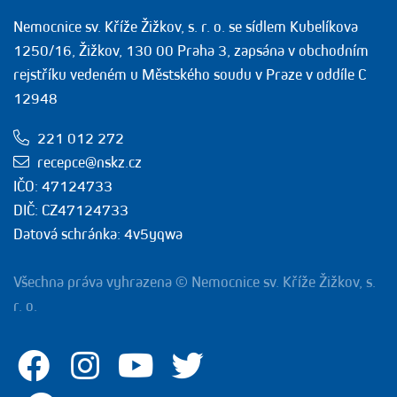
Nemocnice sv. Kříže Žižkov, s. r. o. se sídlem Kubelíkova
1250/16, Žižkov, 130 00 Praha 3, zapsána v obchodním
rejstříku vedeném u Městského soudu v Praze v oddíle C
12948
221 012 272
recepce@nskz.cz
IČO: 47124733
DIČ: CZ47124733
Datová schránka: 4v5yqwa
Všechna práva vyhrazena © Nemocnice sv. Kříže Žižkov, s.
r. o.