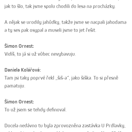
jak to šlo, tak jsme spolu chodili do lesa na procházky.
A nějak se urodily jahůdky, takže jsme se nacpali jahodama
a ty ses pak osypal a museli jsme to jet řešit.
Šimon Ornest:
Vidíš, to já si už vůbec nevybavuju.
Daniela Kolářová:
Tam jsi taky poprvé řekl „šiš-a“, jako šiška. To si přesně
pamatuju.
Šimon Ornest:
To už jsem se tehdy definoval.
Docela nedávno tu byla zprovozněna zastávka U Prdlavky,