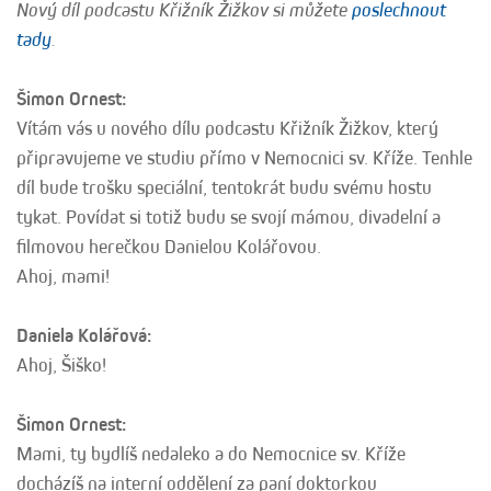
Nový díl podcastu Křižník Žižkov si můžete
poslechnout
tady
.
Šimon Ornest:
Vítám vás u nového dílu podcastu Křižník Žižkov, který
připravujeme ve studiu přímo v Nemocnici sv. Kříže. Tenhle
díl bude trošku speciální, tentokrát budu svému hostu
tykat. Povídat si totiž budu se svojí mámou, divadelní a
filmovou herečkou Danielou Kolářovou.
Ahoj, mami!
Daniela Kolářová:
Ahoj, Šiško!
Šimon Ornest:
Mami, ty bydlíš nedaleko a do Nemocnice sv. Kříže
docházíš na interní oddělení za paní doktorkou