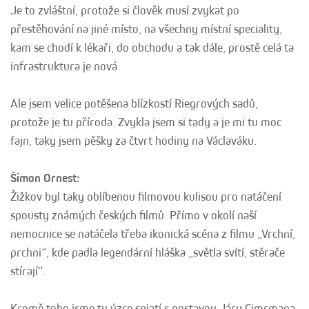
Je to zvláštní, protože si člověk musí zvykat po
přestěhování na jiné místo, na všechny místní speciality,
kam se chodí k lékaři, do obchodu a tak dále, prostě celá ta
infrastruktura je nová.
Ale jsem velice potěšena blízkostí Riegrových sadů,
protože je tu příroda. Zvykla jsem si tady a je mi tu moc
fajn, taky jsem pěšky za čtvrt hodiny na Václaváku.
Šimon Ornest:
Žižkov byl taky oblíbenou filmovou kulisou pro natáčení
spousty známých českých filmů. Přímo v okolí naší
nemocnice se natáčela třeba ikonická scéna z filmu „Vrchní,
prchni“, kde padla legendární hláška „světla svítí, stěrače
stírají“.
Kromě toho jsme tu úzce spjatí s postavou Járy Cimrmana.