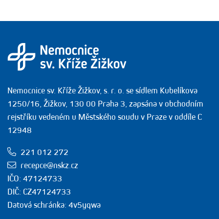
Nemocnice sv. Kříže Žižkov, s. r. o. se sídlem Kubelíkova
1250/16, Žižkov, 130 00 Praha 3, zapsána v obchodním
rejstříku vedeném u Městského soudu v Praze v oddíle C
12948
221 012 272
recepce@nskz.cz
IČO: 47124733
DIČ: CZ47124733
Datová schránka: 4v5yqwa