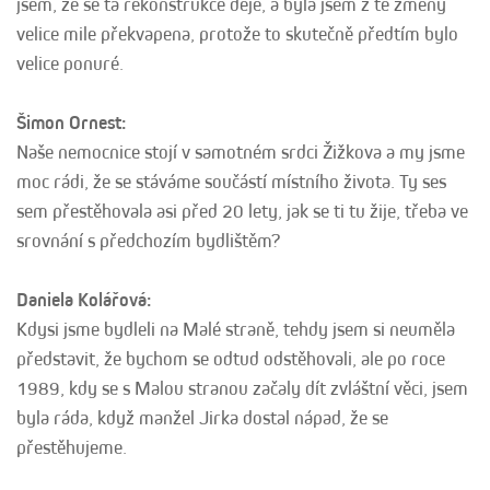
jsem, že se ta rekonstrukce děje, a byla jsem z té změny
velice mile překvapena, protože to skutečně předtím bylo
velice ponuré.
Šimon Ornest:
Naše nemocnice stojí v samotném srdci Žižkova a my jsme
moc rádi, že se stáváme součástí místního života. Ty ses
sem přestěhovala asi před 20 lety, jak se ti tu žije, třeba ve
srovnání s předchozím bydlištěm?
Daniela Kolářová:
Kdysi jsme bydleli na Malé straně, tehdy jsem si neuměla
představit, že bychom se odtud odstěhovali, ale po roce
1989, kdy se s Malou stranou začaly dít zvláštní věci, jsem
byla ráda, když manžel Jirka dostal nápad, že se
přestěhujeme.