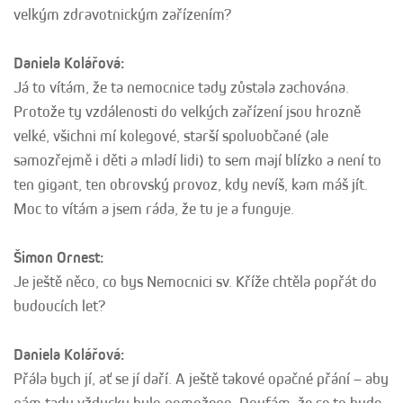
velkým zdravotnickým zařízením?
Daniela Kolářová:
Já to vítám, že ta nemocnice tady zůstala zachována.
Protože ty vzdálenosti do velkých zařízení jsou hrozně
velké, všichni mí kolegové, starší spoluobčané (ale
samozřejmě i děti a mladí lidi) to sem mají blízko a není to
ten gigant, ten obrovský provoz, kdy nevíš, kam máš jít.
Moc to vítám a jsem ráda, že tu je a funguje.
Šimon Ornest:
Je ještě něco, co bys Nemocnici sv. Kříže chtěla popřát do
budoucích let?
Daniela Kolářová:
Přála bych jí, ať se jí daří. A ještě takové opačné přání – aby