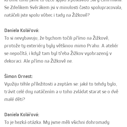
Se Zdeňkem Svěrákem jsi v minulosti často spolupracovala,
natáčeli jste spolu vůbec i tady na Žižkově?
Daniela Kolářová:
To si nevybavuju, že bychom točili přímo na Žižkově,
protože ty exteriéry byly většinou mimo Prahu. A ateliér
se nepočítá, i když tam byl třeba Žižkov vyobrazený v
dekoraci. Ale přímo na Žižkově ne.
Šimon Ornest:
Využiju téhle příležitosti a zeptám se: jaké to tehdy bylo,
trávit celé dny natáčením a u toho zvládat starat se o dvě
malé děti?
Daniela Kolářová:
To je hezká otázka. My jsme měli všichni dohromady