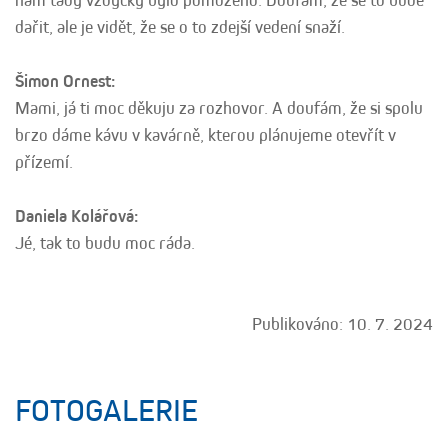
nám tady vždycky bylo pomoženo. Doufám, že se to bude
dařit, ale je vidět, že se o to zdejší vedení snaží.
Šimon Ornest:
Mami, já ti moc děkuju za rozhovor. A doufám, že si spolu
brzo dáme kávu v kavárně, kterou plánujeme otevřít v
přízemí.
Daniela Kolářová:
Jé, tak to budu moc ráda.
Publikováno: 10. 7. 2024
FOTOGALERIE