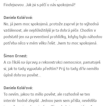
Findejsovou. Jak jsi s péčí u nás spokojená?
Daniela Kolářová:
No, já jsem moc spokojená, protože zaprvé je to výhodná
vzdálenost, ale nejdůležitější je ta dobrá péče. Chodím v
podstatě jen na preventivní prohlídky, kdyby bylo náhodou
potřeba něco v mém věku řešit. Jsem tu moc spokojená.
Šimon Ornest:
A co říkáš na úpravy a rekonstrukci nemocnice, pamatuješ
si, jak to tady vypadalo předtím? Prý to tady dřív nemělo
úplně dobrou pověst...
Daniela Kolářová:
To nevím, jakou to mělo pověst, ale rozhodně se ten
interiér hodně zlepšil. Jednou jsem sem přišla, nevěděla