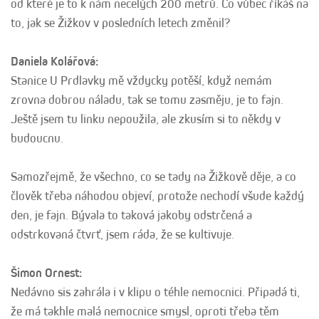
od které je to k nám necelých 200 metrů. Co vůbec říkáš na
to, jak se Žižkov v posledních letech změnil?
Daniela Kolářová:
Stanice U Prdlavky mě vždycky potěší, když nemám
zrovna dobrou náladu, tak se tomu zasměju, je to fajn.
Ještě jsem tu linku nepoužila, ale zkusím si to někdy v
budoucnu.
Samozřejmě, že všechno, co se tady na Žižkově děje, a co
člověk třeba náhodou objeví, protože nechodí všude každý
den, je fajn. Bývala to taková jakoby odstrčená a
odstrkovaná čtvrť, jsem ráda, že se kultivuje.
Šimon Ornest:
Nedávno sis zahrála i v klipu o téhle nemocnici. Připadá ti,
že má takhle malá nemocnice smysl, oproti třeba těm