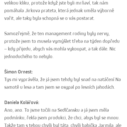
velikou kliku, protože když jste byli mrňaví, tak nám
pomáhala Jirkova prateta, která jednak uměla výborně
vařit, ale taky byla schopná se o vás postarat.
Samozřejmě, že ten management rodiny byly nervy,
protože jsem to musela vymýšlet třeba na týden dopředu
– kdy přijedu, abych vás mohla vykoupat, a tak dále. Nic
jednoduchého to nebylo.
Šimon Ornest:
Tys mi vyprávěla, že já jsem tehdy byl snad na natáčení Na
samotě u lesa a tam jsem se osypal po lesních jahodách.
Daniela Kolářová:
Ano, ano. To jsme točili na Sedlčansku a já jsem měla
podmínku, řekla jsem produkci, že chci, abys byl se mnou.
Takže tam s tebou chvíli byl táta, chvíli babička Jarmila, ale