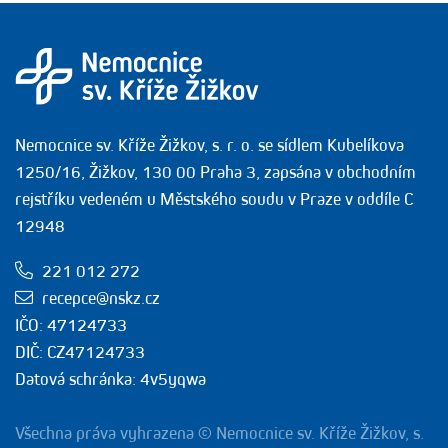
Nemocnice sv. Kříže Žižkov, s. r. o. se sídlem Kubelíkova
1250/16, Žižkov, 130 00 Praha 3, zapsána v obchodním
rejstříku vedeném u Městského soudu v Praze v oddíle C
12948
221 012 272
recepce@nskz.cz
IČO: 47124733
DIČ: CZ47124733
Datová schránka: 4v5yqwa
Všechna práva vyhrazena © Nemocnice sv. Kříže Žižkov, s.