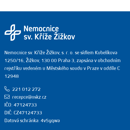
Nemocnice sv. Kříže Žižkov, s. r. o. se sídlem Kubelíkova
1250/16, Žižkov, 130 00 Praha 3, zapsána v obchodním
rejstříku vedeném u Městského soudu v Praze v oddíle C
12948
221 012 272
recepce@nskz.cz
IČO: 47124733
DIČ: CZ47124733
Datová schránka: 4v5yqwa