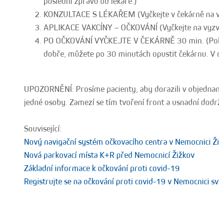
poslední zprávu od lékaře.)
KONZULTACE S LÉKAŘEM (Vyčkejte v čekárně na v
APLIKACE VAKCÍNY – OČKOVÁNÍ (Vyčkejte na vyzvá
PO OČKOVÁNÍ VYČKEJTE V ČEKÁRNĚ 30 min. (Pokud 
dobře, můžete po 30 minutách opustit čekárnu. V 
UPOZORNĚNÍ: Prosíme pacienty, aby dorazili v objedna
jedné osoby. Zamezí se tím tvoření front a usnadní dodr
Související:
Nový navigační systém očkovacího centra v Nemocnici Ž
Nová parkovací místa K+R před Nemocnicí Žižkov
Základní informace k očkování proti covid-19
Registrujte se na očkování proti covid-19 v Nemocnici sv