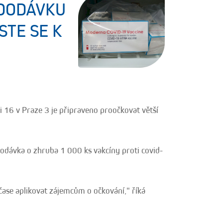
 DODÁVKU
STE SE K
 16 v Praze 3 je připraveno proočkovat větší
odávka o zhruba 1 000 ks vakcíny proti covid-
čase aplikovat zájemcům o očkování," říká