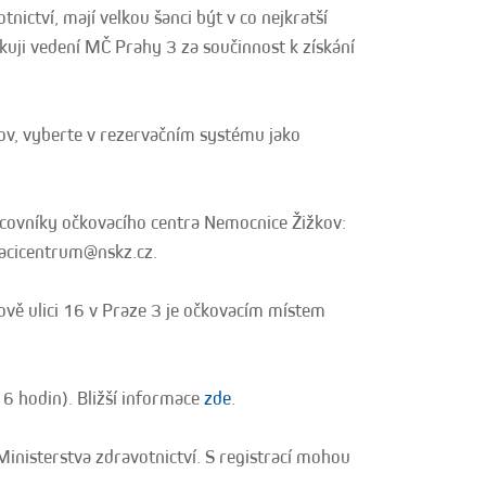
nictví, mají velkou šanci být v co nejkratší
kuji vedení MČ Prahy 3 za součinnost k získání
kov, vyberte v rezervačním systému jako
acovníky očkovacího centra Nemocnice Žižkov:
acicentrum@nskz.cz.
ově ulici 16 v Praze 3 je očkovacím místem
16 hodin). Bližší informace
zde
.
inisterstva zdravotnictví. S registrací mohou