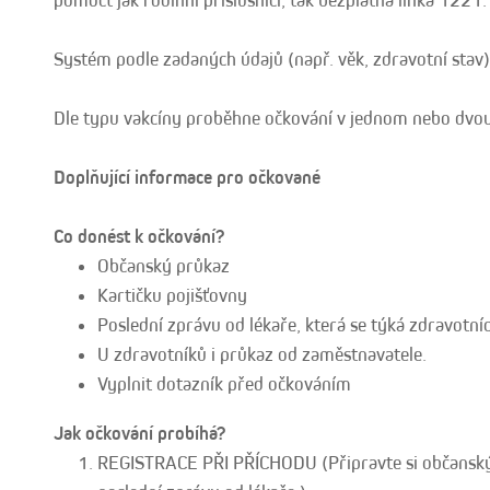
pomoct jak rodinní příslušníci, tak bezplatná linka 1221.
Systém podle zadaných údajů (např. věk, zdravotní stav) 
Dle typu vakcíny proběhne očkování v jednom nebo dvou
Doplňující informace pro očkované
Co donést k očkování?
Občanský průkaz
Kartičku pojišťovny
Poslední zprávu od lékaře, která se týká zdravotní
U zdravotníků i průkaz od zaměstnavatele.
Vyplnit dotazník před očkováním
Jak očkování probíhá?
REGISTRACE PŘI PŘÍCHODU (Připravte si občanský 