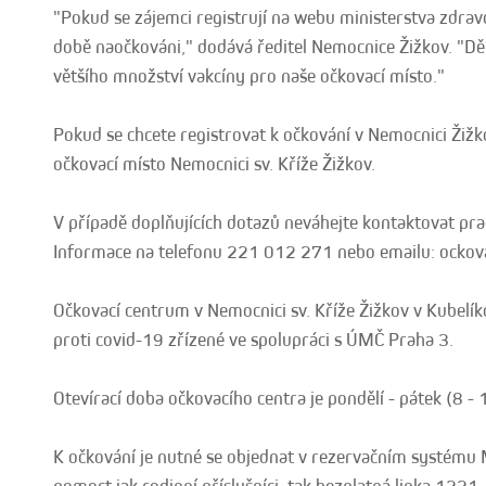
"Pokud se zájemci registrují na webu ministerstva zdravot
době naočkováni," dodává ředitel Nemocnice Žižkov. "Dě
většího množství vakcíny pro naše očkovací místo."
Pokud se chcete registrovat k očkování v Nemocnici Žiž
očkovací místo Nemocnici sv. Kříže Žižkov.
V případě doplňujících dotazů neváhejte kontaktovat pr
Informace na telefonu 221 012 271 nebo emailu: ockov
Očkovací centrum v Nemocnici sv. Kříže Žižkov v Kubelík
proti covid-19 zřízené ve spolupráci s ÚMČ Praha 3.
Otevírací doba očkovacího centra je pondělí - pátek (8 - 
K očkování je nutné se objednat v rezervačním systému M