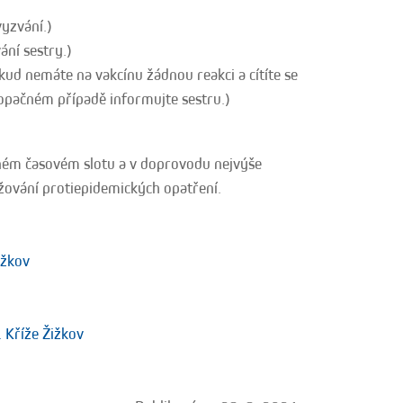
yzvání.)
ní sestry.)
nemáte na vakcínu žádnou reakci a cítíte se
opačném případě informujte sestru.)
ném časovém slotu a v doprovodu nejvýše
žování protiepidemických opatření.
ižkov
. Kříže Žižkov