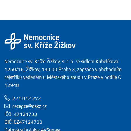
Nemocnice sv. Kříže Žižkov, s. r. o. se sídlem Kubelíkova
1250/16, Žižkov, 130 00 Praha 3, zapsána v obchodním
rejstříku vedeném u Městského soudu v Praze v oddíle C
12948
221 012 272
recepce@nskz.cz
IČO: 47124733
DIČ: CZ47124733
Datová schránka: 4v5yqwa