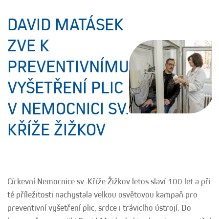
DAVID MATÁSEK
ZVE K
PREVENTIVNÍMU
VYŠETŘENÍ PLIC
V NEMOCNICI SV.
KŘÍŽE ŽIŽKOV
Církevní Nemocnice sv. Kříže Žižkov letos slaví 100 let a při
té příležitosti nachystala velkou osvětovou kampaň pro
preventivní vyšetření plic, srdce i trávicího ústrojí. Do