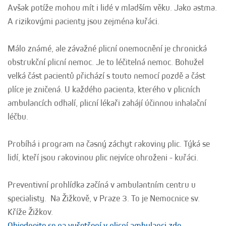
Avšak potíže mohou mít i lidé v mladším věku. Jako astma.
A rizikovými pacienty jsou zejména kuřáci.
Málo známé, ale závažné plicní onemocnění je chronická
obstrukční plicní nemoc. Je to léčitelná nemoc. Bohužel
velká část pacientů přichází s touto nemocí pozdě a část
plíce je zničená. U každého pacienta, kterého v plicních
ambulancích odhalí, plicní lékaři zahájí účinnou inhalační
léčbu.
Probíhá i program na časný záchyt rakoviny plic. Týká se
lidí, kteří jsou rakovinou plic nejvíce ohroženi - kuřáci.
Preventivní prohlídka začíná v ambulantním centru u
specialisty. Na Žižkově, v Praze 3. To je Nemocnice sv.
Kříže Žižkov.
Objednejte se na vyšetření v plicní ambulanci zde.