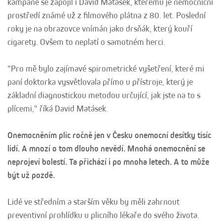
kampaně se zapojil i David Matásek, kterému je nemocniční
prostředí známé už z filmového plátna z 80. let. Poslední
roky je na obrazovce vnímán jako drsňák, který kouří
cigarety. Ovšem to neplatí o samotném herci.
"Pro mě bylo zajímavé spirometrické vyšetření, které mi
paní doktorka vysvětlovala přímo u přístroje, který je
základní diagnostickou metodou určující, jak jste na to s
plícemi," říká David Matásek.
Onemocněním plic ročně jen v Česku onemocní desítky tisíc
lidí. A mnozí o tom dlouho nevědí. Mnohá onemocnění se
neprojeví bolestí. Ta přichází i po mnoha letech. A to může
být už pozdě.
Lidé ve středním a starším věku by měli zahrnout
preventivní prohlídku u plicního lékaře do svého života.