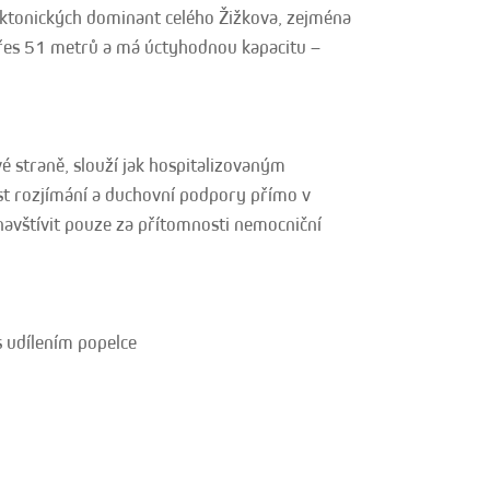
tektonických dominant celého Žižkova, zejména
přes 51 metrů a má úctyhodnou kapacitu –
vé straně, slouží jak hospitalizovaným
st rozjímání a duchovní podpory přímo v
avštívit pouze za přítomnosti nemocniční
s udílením popelce