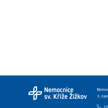
Nemocn
3, zap
22