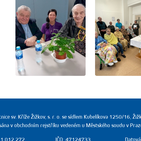
ice sv. Kříže Žižkov, s. r. o. se sídlem Kubelíkova 1250/16, Ži
sána v obchodním rejstříku vedeném u Městského soudu v Praz
1 012 272
IČO: 47124733
Datová