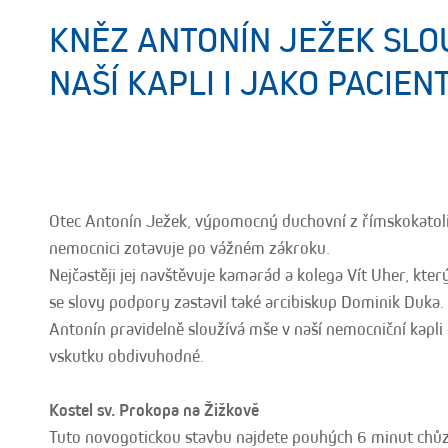
KNĚZ ANTONÍN JEŽEK SLO
NAŠÍ KAPLI I JAKO PACIEN
Otec Antonín Ježek, výpomocný duchovní z římskokatolick
nemocnici zotavuje po vážném zákroku.
Nejčastěji jej navštěvuje kamarád a kolega Vít Uher, kte
se slovy podpory zastavil také arcibiskup Dominik Duka.
Antonín pravidelně sloužívá mše v naší nemocniční kapli –
vskutku obdivuhodné.
Kostel sv. Prokopa na Žižkově
Tuto novogotickou stavbu najdete pouhých 6 minut chůz