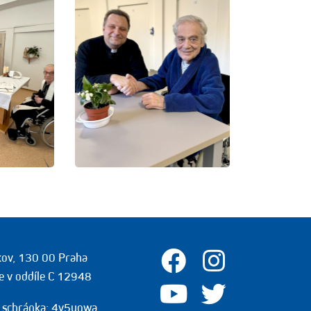
žkov, 130 00 Praha
e v oddíle C 12948
 schránka: 4v5yqwa