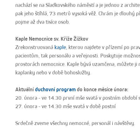
nachází se na Sladkovského náměstí a je jednou z archi
pak jeho štíhlá, 73 metrů vysoká věž. Chrám je dlouhý 
pojme až dva tisíce osob.
Kaple Nemocnice sv. Kříže Žižkov
Zrekonstruovaná
kaple
, kterou najdete v přízemí po pra
pacientům, tak personálu a veřejnosti. Poskytuje možno
prostorách nemocnice. Kaple bývá uzamčena, můžete ji n
kaplanky nebo v době bohoslužby.
Aktuální
duchovní program
do konce měsíce února:
20. února - ve 14.30 první mše svatá v postním období 
27. února - ve 14.30 mše svatá v době postní
Srdečně zveme všechny nemocné, personál i návštěvy.