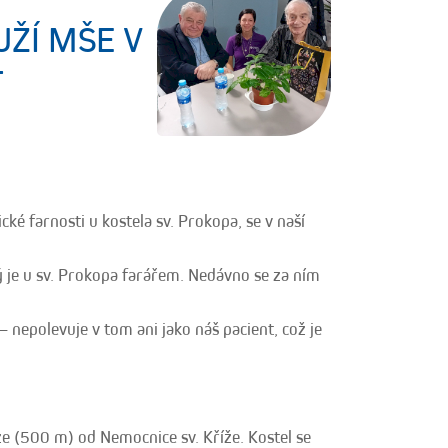
UŽÍ MŠE V
T
é farnosti u kostela sv. Prokopa, se v naší
rý je u sv. Prokopa farářem. Nedávno se za ním
 nepolevuje v tom ani jako náš pacient, což je
e (500 m) od Nemocnice sv. Kříže. Kostel se