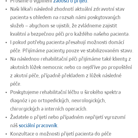
Prosíme o vyplnění
žádosti o přijetí
.
Naši lékaři následně zhodnotí aktuální zdravotní stav
pacienta s ohledem na rozsah námi poskytovaných
služeb – abychom se ujistili, že zvládneme zajistit
kvalitní a bezpečnou péči pro každého našeho pacienta.
I pokud potřeby pacienta přesahují možnosti domácí
péče. Přijímáme pacienty pouze ve stabilizovaném stavu.
Na následnou rehabilitační péči přijímáme také klienty z
akutních lůžek nemocnic nebo co nejdříve po propuštění
z akutní péče, případně překladem z lůžek následné
péče.
Poskytujeme rehabilitační léčbu u širokého spektra
diagnóz i po ortopedických, neurologických,
chirurgických a interních operacích.
Žadatele o přijetí nebo případném nepřijetí vyrozumí
náš
sociální pracovník
.
Konzultace o možnosti přijetí pacienta do péče