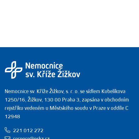
Nemocnice sv. Kříže Žižkov, s. r. o. se sídlem Kubelíkova
1250/16, Žižkov, 130 00 Praha 3, zapsána v obchodním
rejstříku vedeném u Městského soudu v Praze v oddíle C
12948
221 012 272
recepce@nskz.cz