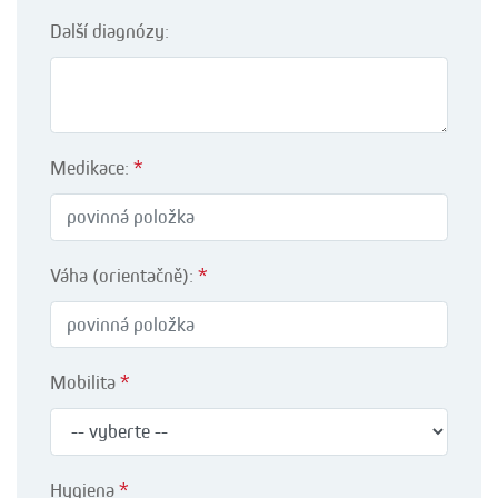
Další diagnózy:
Medikace:
*
Váha (orientačně):
*
Mobilita
*
Hygiena
*